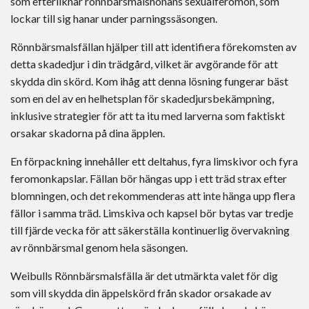
som efterliknar rönnbärsmalshonans sexualferomon, som
lockar till sig hanar under parningssäsongen.
Rönnbärsmalsfällan hjälper till att identifiera förekomsten av
detta skadedjur i din trädgård, vilket är avgörande för att
skydda din skörd. Kom ihåg att denna lösning fungerar bäst
som en del av en helhetsplan för skadedjursbekämpning,
inklusive strategier för att ta itu med larverna som faktiskt
orsakar skadorna på dina äpplen.
En förpackning innehåller ett deltahus, fyra limskivor och fyra
feromonkapslar. Fällan bör hängas upp i ett träd strax efter
blomningen, och det rekommenderas att inte hänga upp flera
fällor i samma träd. Limskiva och kapsel bör bytas var tredje
till fjärde vecka för att säkerställa kontinuerlig övervakning
av rönnbärsmal genom hela säsongen.
Weibulls Rönnbärsmalsfälla är det utmärkta valet för dig
som vill skydda din äppelskörd från skador orsakade av