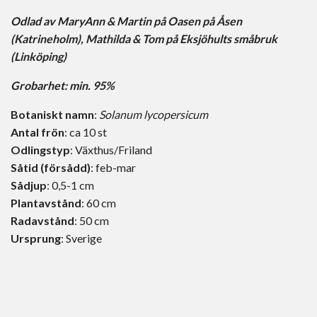
Odlad av MaryAnn & Martin på Oasen på Åsen
(Katrineholm), Mathilda & Tom på Eksjöhults småbruk
(Linköping)
Grobarhet: min. 95%
Botaniskt namn
:
Solanum lycopersicum
Antal frön
: ca 10 st
Odlingstyp
: Växthus/Friland
Såtid (försådd)
: feb-mar
Sådjup
: 0,5-1 cm
Plantavstånd
: 60 cm
Radavstånd
: 50 cm
Ursprung
: Sverige