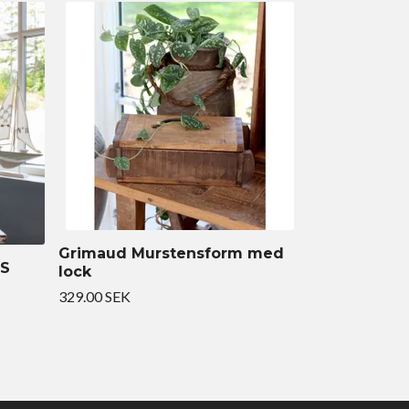
Grimaud Murstensform med
 S
lock
329.00 SEK