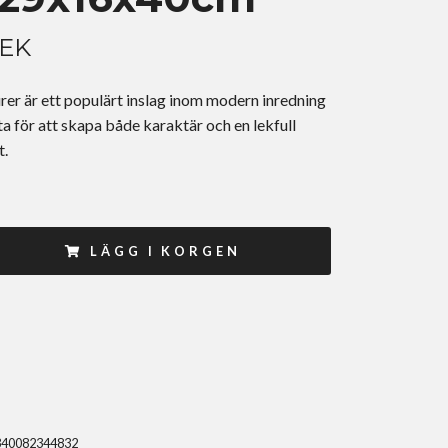
SEK
rer är ett populärt inslag inom modern inredning
a för att skapa både karaktär och en lekfull
t.
LÄGG I KORGEN
340082344832