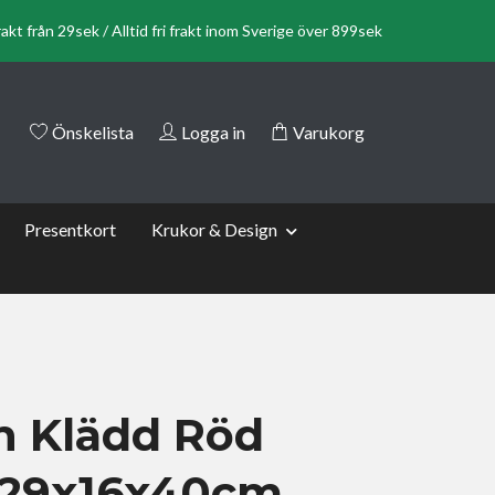
rakt från 29sek / Alltid fri frakt inom Sverige över 899sek
Önskelista
Logga in
Varukorg
Presentkort
Krukor & Design
n Klädd Röd
 29x16x40cm