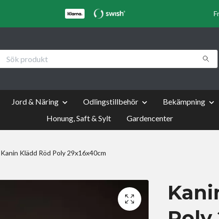
F
Jord & Näring
Odlingstillbehör
Bekämpning
Honung, Saft & Sylt
Gardencenter
Kanin Klädd Röd Poly 29x16x40cm
Kani
Poly