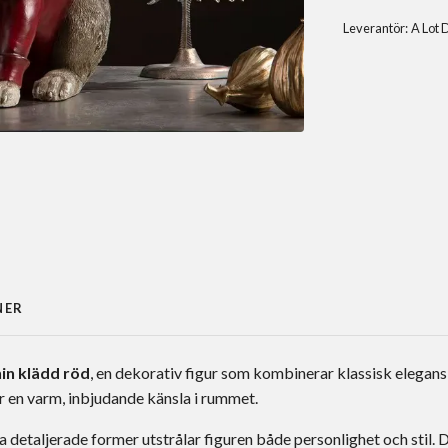
Leverantör:
A Lot 
NER
in klädd röd
, en dekorativ figur som kombinerar klassisk elegans
r en varm, inbjudande känsla i rummet.
detaljerade former utstrålar figuren både personlighet och stil. D