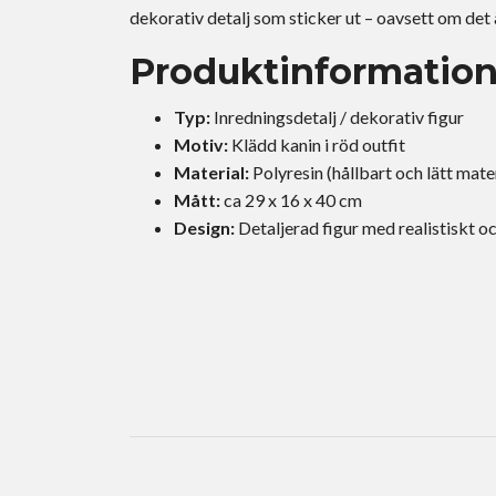
dekorativ detalj som sticker ut – oavsett om det
Produktinformatio
Typ:
Inredningsdetalj / dekorativ figur
Motiv:
Klädd kanin i röd outfit
Material:
Polyresin (hållbart och lätt mate
Mått:
ca 29 x 16 x 40 cm
Design:
Detaljerad figur med realistiskt och