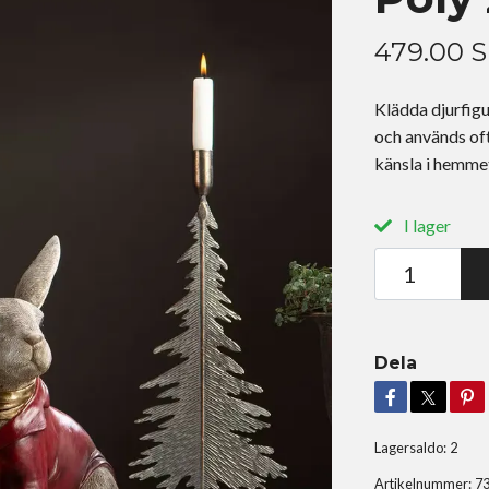
479.00 
Klädda djurfigu
och används oft
känsla i hemme
I lager
Dela
Lagersaldo:
2
Artikelnummer:
7