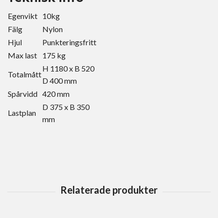
Egenvikt
10kg
Fälg
Nylon
Hjul
Punkteringsfritt
Max last
175 kg
H 1180 x B 520
Totalmått
D 400 mm
Spårvidd
420 mm
D 375 x B 350
Lastplan
mm