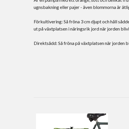
ugnsbakning eller pajer - även blommorna är ätl
Förkultivering: Så fröna 3 cm djupt och håll såd
ut på växtplatsen i näringsrik jord när jorden bli
Direktsådd: Så fröna på växtplatsen när jorden bliv