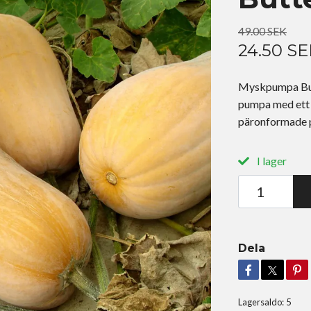
49.00 SEK
24.50 SE
Myskpumpa But
pumpa med ett o
päronformade på
I lager
Dela
Lagersaldo:
5