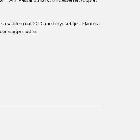
cera sådden runt 20°C med mycket ljus. Plantera
under växtperioden.