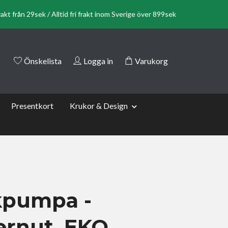
rakt från 29sek / Alltid fri frakt inom Sverige över 899sek
Önskelista
Logga in
Varukorg
Presentkort
Krukor & Design
pumpa -
ernut, EKO