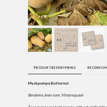
PRODUKTBESKRIVNING
RECENSIO
Myskpumpa Butternut
Benämns även som: Vintersquash
Är en pumpa med ett orange, sött och delikat fru