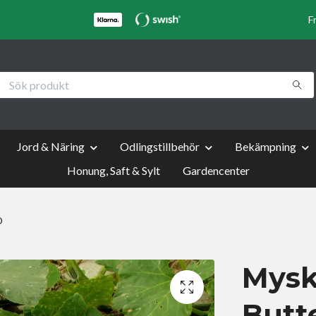
F
Jord & Näring
Odlingstillbehör
Bekämpning
Honung, Saft & Sylt
Gardencenter
O
Mysk
Butt