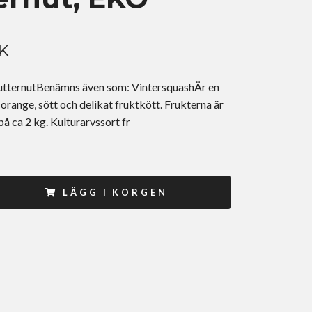
K
ternutBenämns även som: VintersquashÄr en
range, sött och delikat fruktkött. Frukterna är
 ca 2 kg. Kulturarvssort fr
LÄGG I KORGEN