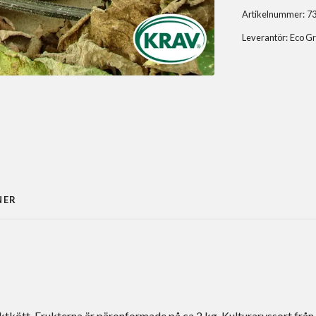
Artikelnummer:
7
Leverantör:
Eco G
NER
ktkött. Frukterna är päronformade på ca 2 kg. Kulturarvssort från å