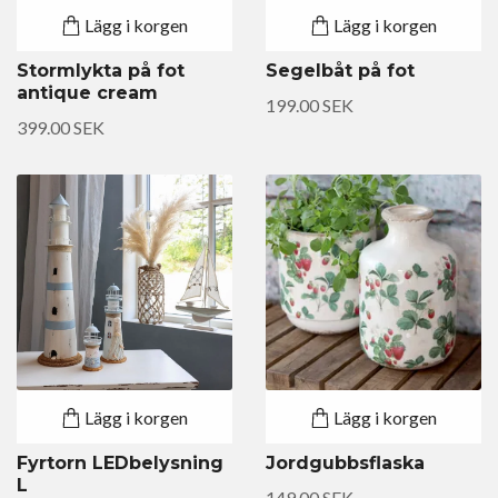
Lägg i korgen
Lägg i korgen
Stormlykta på fot
Segelbåt på fot
antique cream
199.00 SEK
399.00 SEK
Lägg i korgen
Lägg i korgen
Fyrtorn LEDbelysning
Jordgubbsflaska
L
149.00 SEK