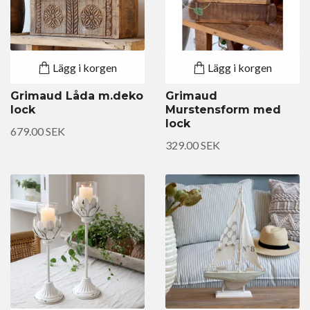
Lägg i korgen
Lägg i korgen
Grimaud Låda m.deko
Grimaud
lock
Murstensform med
lock
679.00 SEK
329.00 SEK