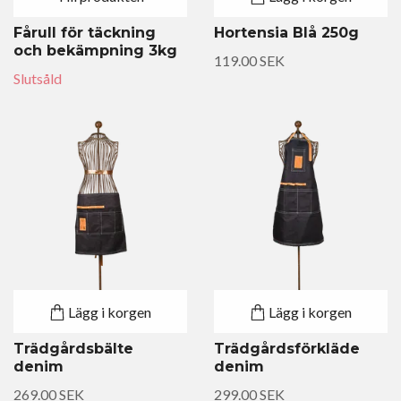
Fårull för täckning
Hortensia Blå 250g
och bekämpning 3kg
119.00 SEK
Slutsåld
Lägg i korgen
Lägg i korgen
Trädgårdsbälte
Trädgårdsförkläde
denim
denim
269.00 SEK
299.00 SEK