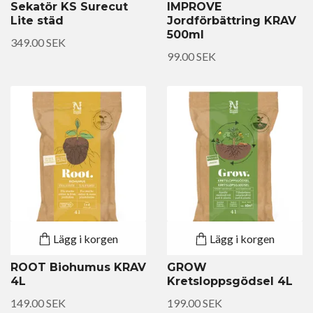
Sekatör KS Surecut
IMPROVE
Lite städ
Jordförbättring KRAV
500ml
349.00 SEK
99.00 SEK
Lägg i korgen
Lägg i korgen
ROOT Biohumus KRAV
GROW
4L
Kretsloppsgödsel 4L
149.00 SEK
199.00 SEK