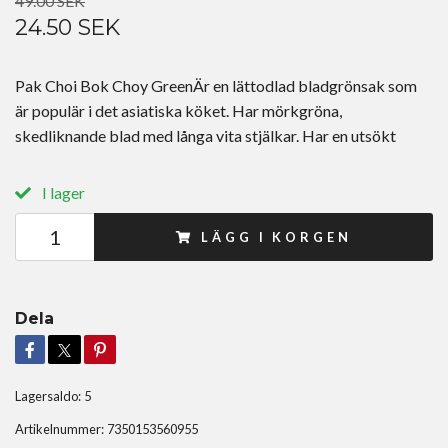
49.00 SEK
24.50 SEK
Pak Choi Bok Choy GreenÄr en lättodlad bladgrönsak som
är populär i det asiatiska köket. Har mörkgröna,
skedliknande blad med långa vita stjälkar. Har en utsökt
I lager
LÄGG I KORGEN
Dela
Lagersaldo:
5
Artikelnummer:
7350153560955